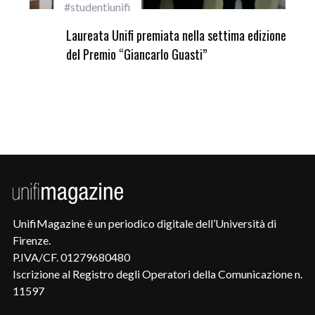
#studentiunifi
Inca
Laureata Unifi premiata nella settima edizione
Qua
del Premio “Giancarlo Guasti”
UnifiMagazine è un periodico digitale dell’Università di
Firenze.
P.IVA/CF. 01279680480
Iscrizione al Registro degli Operatori della Comunicazione n.
11597