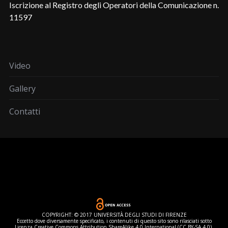
Iscrizione al Registro degli Operatori della Comunicazione n.
11597
Video
Gallery
Contatti
COPYRIGHT: © 2017 UNIVERSITÀ DEGLI STUDI DI FIRENZE
Eccetto dove diversamente specificato, i contenuti di questo sito sono rilasciati sotto
Licenza Creative Commons Attribution ShareAlike 4.0 International (CC BY-SA 4.0).