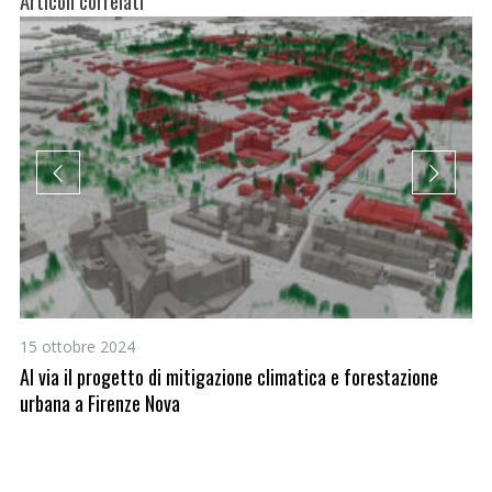
Articoli correlati
15 ottobre 2024
26
Al via il progetto di mitigazione climatica e forestazione
Fo
urbana a Firenze Nova
la