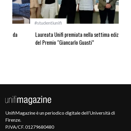
#studentiunifi
Inca
Laureata Unifi premiata nella settima edizione
Qua
del Premio “Giancarlo Guasti”
UnifiMagazine è un periodico digitale dell’Università di
Firenze.
P.IVA/CF. 01279680480