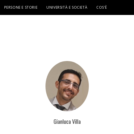
PERSONE E STORIE
UNIVERSITÀ E SOCIETÀ
COS’È
Gianluca Villa