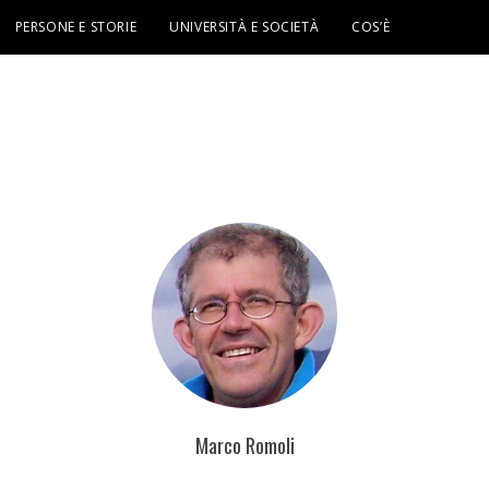
PERSONE E STORIE
UNIVERSITÀ E SOCIETÀ
COS’È
Marco Romoli