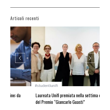
Articoli recenti
#studentiunifi
Inca
Laureata Unifi premiata nella settima edizione
Qua
del Premio “Giancarlo Guasti”