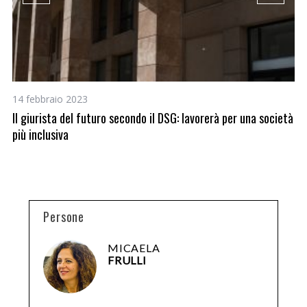
14 febbraio 2023
30
Il giurista del futuro secondo il DSG: lavorerà per una società
Az
più inclusiva
Persone
MICAELA
FRULLI