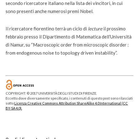
secondo ricercatore italiano nella lista dei vincitori, in cui
sono presenti anche numerosi premi Nobel.
Il ricercatore fiorentino terrà un ciclo di
lecture
il prossimo
febbraio presso il Dipartimento di Matematica dell’Università
di Namur, su “Macroscopic order from microscopic disorder :
from endogenous noise to topology driven instability”.
COPYRIGHT: © 2017 UNIVERSITÀ DEGLI STUDI DI FIRENZE.
Eccetto dove diversamente specificato, i contenuti di questo post sono rilasciati
sotto
Licenza Creative Commons Attribution ShareAlike 4.0 International (CC
BY-SA 4.0).