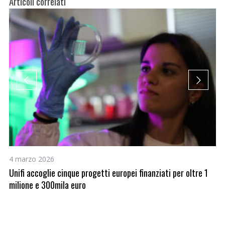
Articoli correlati
4 marzo 2026
9 
Unifi accoglie cinque progetti europei finanziati per oltre 1
A 
milione e 300mila euro