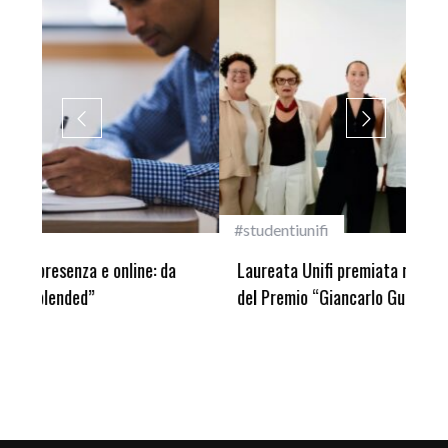
#studentiunifi
Inca
Laureata Unifi premiata nella settima edizione
Qua
del Premio “Giancarlo Guasti”