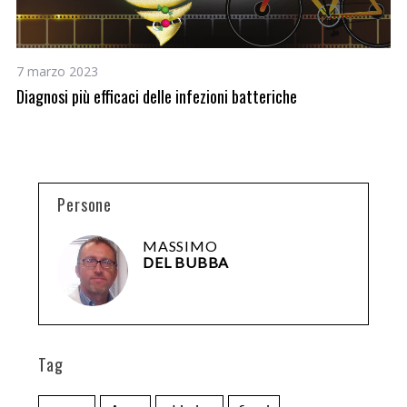
24
e
Nu
7 marzo 2023
Diagnosi più efficaci delle infezioni batteriche
Persone
MASSIMO
DEL BUBBA
Tag