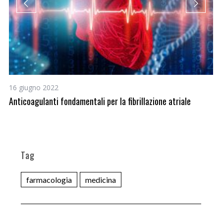
16 giugno 2022
18
Anticoagulanti fondamentali per la fibrillazione atriale
Va
Tag
farmacologia
medicina