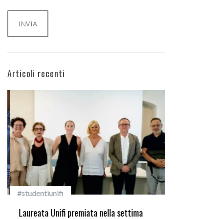
Articoli recenti
#studentiunifi
Incarichi e ri
Laureata Unifi premiata nella settima
Quando la rob