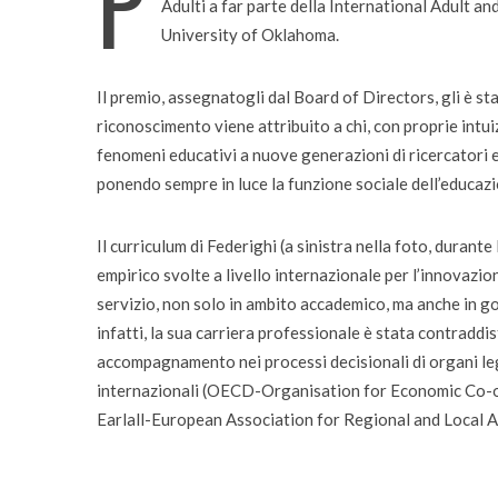
P
Adulti a far parte della International Adult 
bambini
University of Oklahoma.
Il premio, assegnatogli dal Board of Directors, gli è s
riconoscimento viene attribuito a chi, con proprie intuizi
fenomeni educativi a nuove generazioni di ricercatori e
ponendo sempre in luce la funzione sociale dell’educazio
Il curriculum di Federighi (a sinistra nella foto, durant
empirico svolte a livello internazionale per l’innovazione
servizio, non solo in ambito accademico, ma anche in gov
infatti, la sua carriera professionale è stata contraddis
accompagnamento nei processi decisionali di organi legis
internazionali (OECD-Organisation for Economic Co
Earlall-European Association for Regional and Local Au