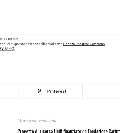
 DI FIRENZE.
enuti di questo post sono rilasciati sotto
Licenza Creative Commons
BY-SA 4.0).
r
Pinterest
More from redazione
Progetto di ricerca Unifi finanziato da Fondazione Caript