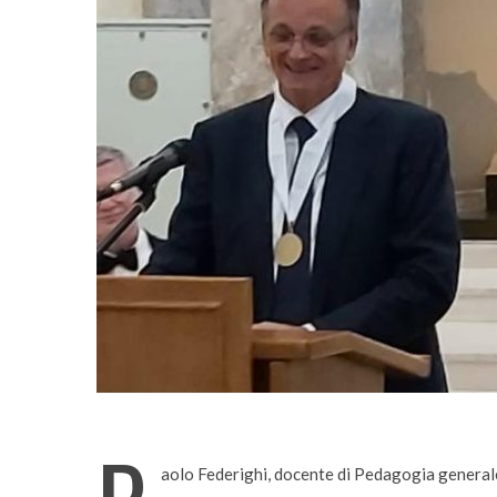
Incarichi e riconoscimen
aolo Federighi, docente di Pedagogia generale 
Quando la robotica ascol