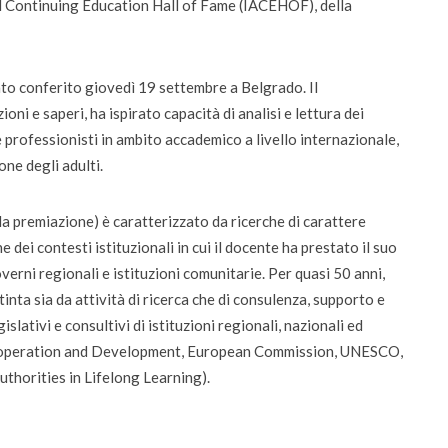
and Continuing Education Hall of Fame (IACEHOF), della
da settembre dodici corsi “blended”
tato conferito giovedì 19 settembre a Belgrado. Il
oni e saperi, ha ispirato capacità di analisi e lettura dei
 professionisti in ambito accademico a livello internazionale,
ne degli adulti.
e la premiazione) è caratterizzato da ricerche di carattere
 dei contesti istituzionali in cui il docente ha prestato il suo
erni regionali e istituzioni comunitarie. Per quasi 50 anni,
tinta sia da attività di ricerca che di consulenza, supporto e
lativi e consultivi di istituzioni regionali, nazionali ed
-operation and Development, European Commission, UNESCO,
thorities in Lifelong Learning).