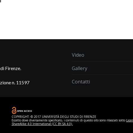
i
Video
Gallery
di Firenze.
Contatti
azione n. 11597
COPYRIGHT: © 2017 UNIVERSITÀ DEGLI STUDI DI FIRENZE
Eccetto dove diversamente specificato, i contenuti di questo sito sono rilasciati sotto
Lice
ShareAlike 4.0 International (CC BY-SA 4.0).