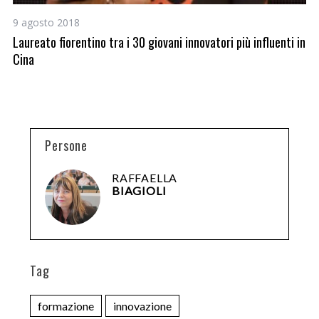
9 agosto 2018
1 
Laureato fiorentino tra i 30 giovani innovatori più influenti in
Mi
Cina
l’
Persone
RAFFAELLA
BIAGIOLI
Tag
formazione
innovazione