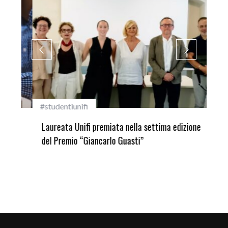
#studentiunifi
Inca
Laureata Unifi premiata nella settima edizione
Qua
del Premio “Giancarlo Guasti”