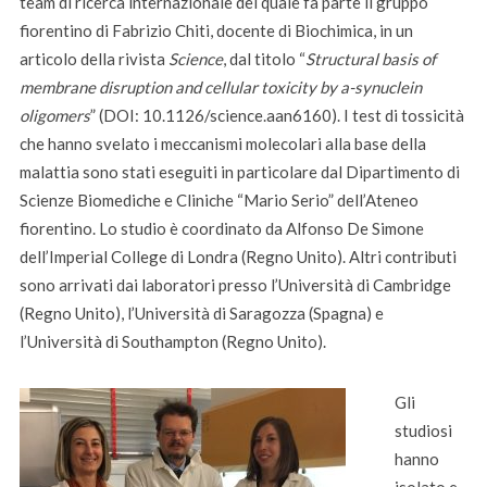
team di ricerca internazionale del quale fa parte il gruppo
fiorentino di Fabrizio Chiti, docente di Biochimica, in un
articolo della rivista
Science
, dal titolo “
Structural basis of
membrane disruption and cellular toxicity by a-synuclein
oligomers
” (DOI: 10.1126/science.aan6160). I test di tossicità
che hanno svelato i meccanismi molecolari alla base della
malattia sono stati eseguiti in particolare dal Dipartimento di
Scienze Biomediche e Cliniche “Mario Serio” dell’Ateneo
fiorentino. Lo studio è coordinato da Alfonso De Simone
dell’Imperial College di Londra (Regno Unito). Altri contributi
sono arrivati dai laboratori presso l’Università di Cambridge
(Regno Unito), l’Università di Saragozza (Spagna) e
l’Università di Southampton (Regno Unito).
Gli
studiosi
hanno
isolato e