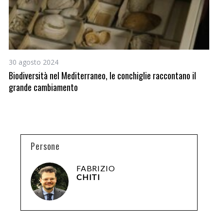
30 agosto 2024
31
Biodiversità nel Mediterraneo, le conchiglie raccontano il
Al
grande cambiamento
te
Persone
FABRIZIO
CHITI