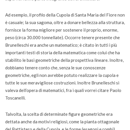
Ad esempio, il profilo della Cupola di Santa Maria del Fiore non
è casuale; la sua sagoma, oltre a donare bellezza alla struttura,
fornisce la forma migliore per sostenere il proprio, enorme,
peso (circa 30.000 tonnellate). Occorre tenere presente che
Brunelleschi era anche un matematico; è citato in tutti i più
importanti testi di storia della matematica come colui che ha
stabilito le basi geometriche della prospettiva lineare. Inoltre,
dobbiamo tenere conto che, senza le sue conoscenze
geometriche, egli non avrebbe potuto realizzare la cupola e
tutte le sue meravigliose costruzioni. Inoltre Brunelleschi si
valeva dell’opera di matematici, fra i quali vorrei citare Paolo
Toscanelli.
Talvolta, la scelta di determinate figure geometriche era
dettata anche da motivi religiosi, come la pianta ottagonale
del Battistero e della Cupola, e le forme (esagoni e rombi)