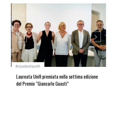
#studentiunifi
Inca
Laureata Unifi premiata nella settima edizione
Qua
del Premio “Giancarlo Guasti”