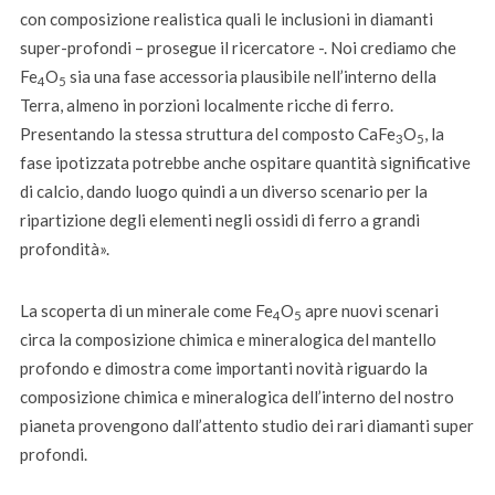
con composizione realistica quali le inclusioni in diamanti
super-profondi – prosegue il ricercatore -. Noi crediamo che
Fe
O
sia una fase accessoria plausibile nell’interno della
4
5
Terra, almeno in porzioni localmente ricche di ferro.
Presentando la stessa struttura del composto CaFe
O
, la
3
5
fase ipotizzata potrebbe anche ospitare quantità significative
di calcio, dando luogo quindi a un diverso scenario per la
ripartizione degli elementi negli ossidi di ferro a grandi
profondità».
La scoperta di un minerale come Fe
O
apre nuovi scenari
4
5
circa la composizione chimica e mineralogica del mantello
profondo e dimostra come importanti novità riguardo la
composizione chimica e mineralogica dell’interno del nostro
pianeta provengono dall’attento studio dei rari diamanti super
profondi.