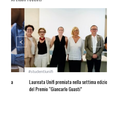
#studentiunifi
Inca
Laureata Unifi premiata nella settima edizione
Qua
del Premio “Giancarlo Guasti”