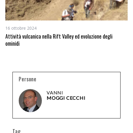
16 ottobre 2024
10
Attività vulcanica nella Rift Valley ed evoluzione degli
An
ominidi
Persone
VANNI
MOGGI CECCHI
Tag