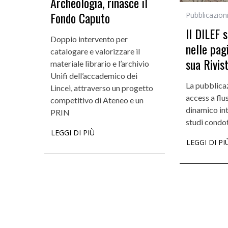
Archeologia, rinasce il
Fondo Caputo
Pubblicazion
Il DILEF 
Doppio intervento per
nelle pag
catalogare e valorizzare il
sua Rivis
materiale librario e l’archivio
Unifi dell’accademico dei
La pubblica
Lincei, attraverso un progetto
access a flu
competitivo di Ateneo e un
dinamico int
PRIN
studi condot
LEGGI DI PIÙ
LEGGI DI PI