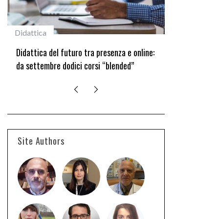
Didattica
#studentiunifi
Didattica del futuro tra presenza e online:
Laureata Unif
da settembre dodici corsi “blended”
edizione del 
Site Authors