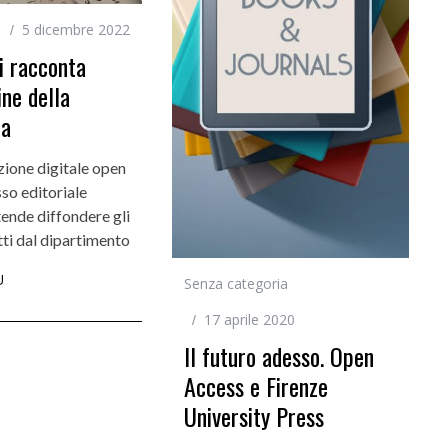
i
5 dicembre 2022
si racconta
Incarichi e riconoscimenti
ine della
Quando la robotica ascolta la voce dei
ta
bambini
zione digitale open
sso editoriale
ende diffondere gli
ti dal dipartimento
Ù
Senza categoria
17 aprile 2020
Il futuro adesso. Open
Access e Firenze
University Press