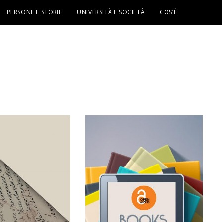
PERSONE E STORIE
UNIVERSITÀ E SOCIETÀ
COS’È