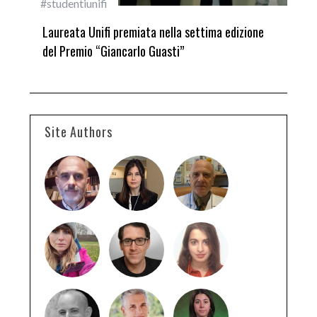
#studentiunifi
Inca
Laureata Unifi premiata nella settima edizione
Qua
del Premio “Giancarlo Guasti”
Site Authors