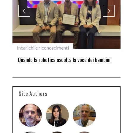
Incarichi e riconoscimenti
Did
ne
Quando la robotica ascolta la voce dei bambini
Did
set
Site Authors