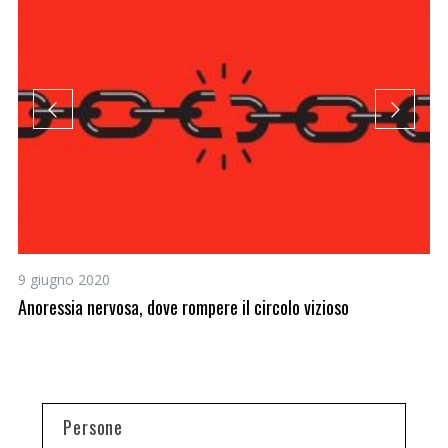
9 giugno 2020
13
 a
Anoressia nervosa, dove rompere il circolo vizioso
Pa
Persone