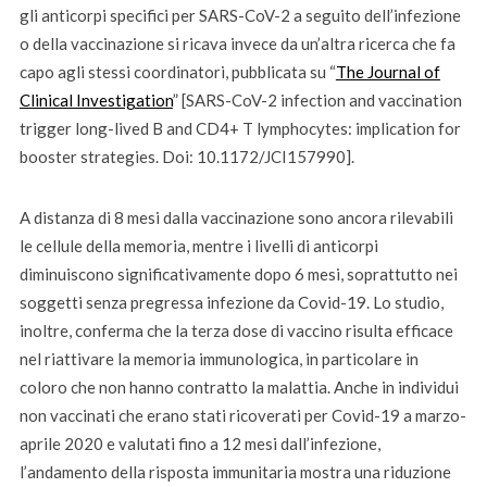
gli anticorpi specifici per SARS-CoV-2 a seguito dell’infezione
o della vaccinazione si ricava invece da un’altra ricerca che fa
capo agli stessi coordinatori, pubblicata su “
The Journal of
Clinical Investigation
” [SARS-CoV-2 infection and vaccination
trigger long-lived B and CD4+ T lymphocytes: implication for
booster strategies. Doi: 10.1172/JCI157990].
A distanza di 8 mesi dalla vaccinazione sono ancora rilevabili
le cellule della memoria, mentre i livelli di anticorpi
diminuiscono significativamente dopo 6 mesi, soprattutto nei
soggetti senza pregressa infezione da Covid-19. Lo studio,
inoltre, conferma che la terza dose di vaccino risulta efficace
nel riattivare la memoria immunologica, in particolare in
coloro che non hanno contratto la malattia. Anche in individui
non vaccinati che erano stati ricoverati per Covid-19 a marzo-
aprile 2020 e valutati fino a 12 mesi dall’infezione,
l’andamento della risposta immunitaria mostra una riduzione