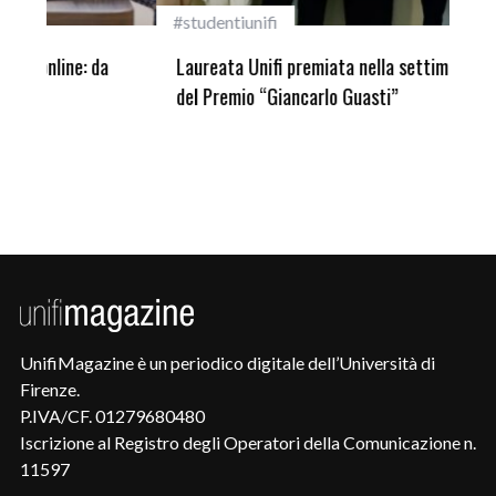
#studentiunifi
Inca
Laureata Unifi premiata nella settima edizione
Qua
del Premio “Giancarlo Guasti”
UnifiMagazine è un periodico digitale dell’Università di
Firenze.
P.IVA/CF. 01279680480
Iscrizione al Registro degli Operatori della Comunicazione n.
11597