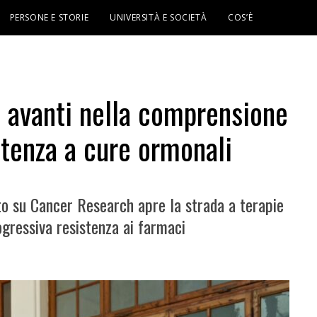
PERSONE E STORIE
UNIVERSITÀ E SOCIETÀ
COS’È
n avanti nella comprensione
tenza a cure ormonali
to su Cancer Research apre la strada a terapie
ogressiva resistenza ai farmaci