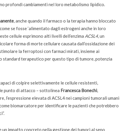
ino profondi cambiamenti nel loro metabolismo lipidico.
manente
, anche quando il farmaco o la terapia hanno bloccato
i come se fosse ‘alimentato dagli estrogeni anche in loro
te cellule esprimono alti livelli dell’enzima
ACSL4
, un
ticolare forma di morte cellulare causata dall’ossidazione dei
stimolare la ferroptosi con farmaci mirati, insieme ai
o standard terapeutico per questo tipo di tumore, potenzia
paci di colpire selettivamente le cellule resistenti,
e punto di attacco – sottolinea
Francesca Bonechi
,
ltre, l’espressione elevata di ACSL4 nei campioni tumorali umani
ome biomarcatore per identificare le pazienti che potrebbero
i”.
un impatto concreto nella gestione dei tumori al seno