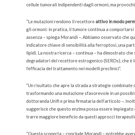
cellule tumorali indipendenti dagli ormoni, ma provoch
“Le mutazioni rendono il recettore
attivo in modo per
gli ormoni: in pratica, il tumore continua a comportars
assenza – spiega Morandi –. Abbiamo osservato che ques
indicatore chiave di sensibilità alla ferroptosi, una par
lipidi. La nostra ricerca – continua – ha dimostrato che 
degradatori del recettore estrogenico (SERDs), che è l
l’efficacia del trattamento nei modelli preclinici”.
“Un risultato che apre la strada a strategie combinate ca
trasformando una mutazione sfavorevole in un possibil
dottoranda Unifi e prima firmataria dell’articolo –. Ino
suggerisce che questo enzima possa essere impiegato c
trarre maggiore beneficio da questi approcci terapeutic
“Questa scoperta – conclude Morandi – potrebbe avere 