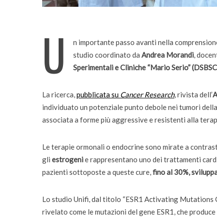
Quando la robotica ascol
bambini
U
n importante passo avanti nella comprensione
studio coordinato da
Andrea Morandi
, docen
Sperimentali e Cliniche “Mario Serio” (DSBSC
La ricerca,
pubblicata su
Cancer Research
, rivista dell’
A
individuato un potenziale punto debole nei tumori dell
associata a forme più aggressive e resistenti alla tera
Le terapie ormonali o endocrine sono mirate a contrast
gli
estrogeni
e rappresentano uno dei trattamenti card
pazienti sottoposte a queste cure,
fino al 30%, svilupp
Lo studio Unifi, dal titolo “ESR1 Activating Mutations
rivelato come le mutazioni del gene ESR1, che produce 