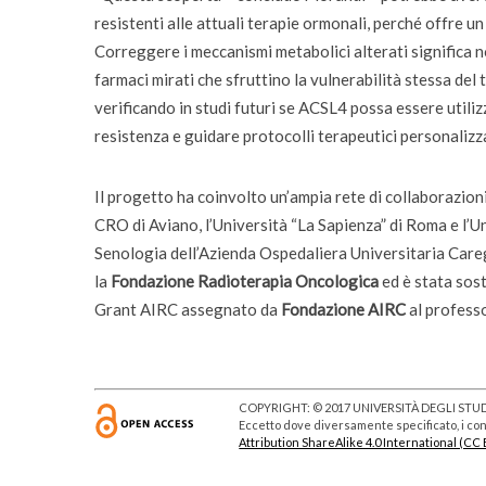
resistenti alle attuali terapie ormonali, perché offre u
Correggere i meccanismi metabolici alterati significa n
farmaci mirati che sfruttino la vulnerabilità stessa del t
verificando in studi futuri se ACSL4 possa essere utiliz
resistenza e guidare protocolli terapeutici personalizza
Il progetto ha coinvolto un’ampia rete di collaborazioni na
CRO di Aviano, l’Università “La Sapienza” di Roma e l’Un
Senologia dell’Azienda Ospedaliera Universitaria Careggi
la
Fondazione Radioterapia Oncologica
ed è stata sos
Grant AIRC assegnato da
Fondazione
AIRC
al profess
COPYRIGHT: © 2017 UNIVERSITÀ DEGLI STUDI
Eccetto dove diversamente specificato, i cont
Attribution ShareAlike 4.0 International (CC 