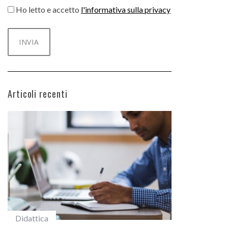
Ho letto e accetto
l'informativa sulla privacy
Articoli recenti
#studentiunifi
Incarichi e ri