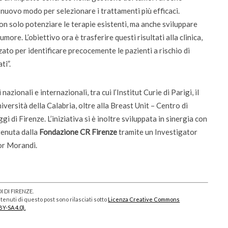
n nuovo modo per selezionare i trattamenti più efficaci.
on solo potenziare le terapie esistenti, ma anche sviluppare
umore. L’obiettivo ora è trasferire questi risultati alla clinica,
zato per identificare precocemente le pazienti a rischio di
ti”.
zionali e internazionali, tra cui l’Institut Curie di Parigi, il
iversità della Calabria, oltre alla Breast Unit – Centro di
 di Firenze. L’iniziativa si è inoltre sviluppata in sinergia con
tenuta dalla
Fondazione CR Firenze
tramite un Investigator
or Morandi.
 DI FIRENZE.
enuti di questo post sono rilasciati sotto
Licenza Creative Commons
BY-SA 4.0).