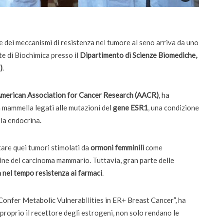
ta la voce dei
Didattica del futuro tra presenza e online:
da settembre dodici corsi “blended”
 dei meccanismi di resistenza nel tumore al seno arriva da uno
te di Biochimica presso il
Dipartimento di Scienze Biomediche,
)
.
merican Association for Cancer Research (AACR)
, ha
a mammella legati alle mutazioni del
gene ESR1
, una condizione
pia endocrina.
are quei tumori stimolati da
ormoni femminili
come
ine del carcinoma mammario. Tuttavia, gran parte delle
a nel tempo resistenza ai farmaci
.
 Confer Metabolic Vulnerabilities in ER+ Breast Cancer”, ha
proprio il recettore degli estrogeni, non solo rendano le