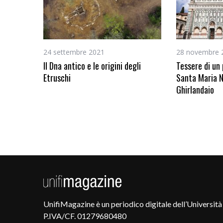
24 settembre 2021
28 novembre 
Il Dna antico e le origini degli
Tessere di un 
Etruschi
Santa Maria N
Ghirlandaio
UnifiMagazine è un periodico digitale dell’Università 
P.IVA/CF. 01279680480