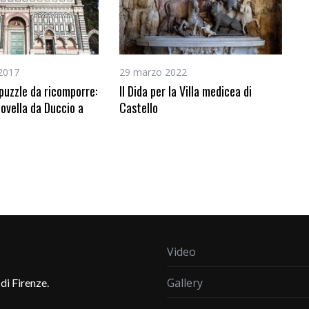
2017
29 marzo 2022
puzzle da ricomporre:
Il Dida per la Villa medicea di
ovella da Duccio a
Castello
Video
Gallery
di Firenze.