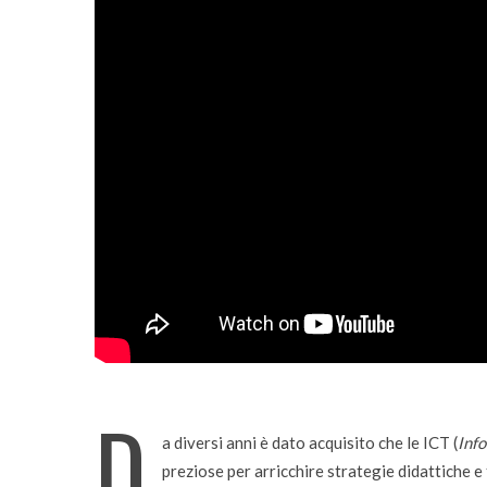
D
a diversi anni è dato acquisito che le ICT (
Inf
preziose per arricchire strategie didattiche e 