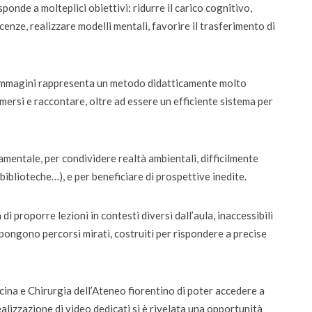
sponde a molteplici obiettivi: ridurre il carico cognitivo,
nze, realizzare modelli mentali, favorire il trasferimento di
 immagini rappresenta un metodo didatticamente molto
ti
Didattica
mersi e raccontare, oltre ad essere un efficiente sistema per
ta la voce dei
Didattica del futuro tra presenza e online:
da settembre dodici corsi “blended”
damentale, per condividere realtà ambientali, difficilmente
biblioteche…), e per beneficiare di prospettive inedite.
 di proporre lezioni in contesti diversi dall’aula, inaccessibili
propongono percorsi mirati, costruiti per rispondere a precise
cina e Chirurgia dell’Ateneo fiorentino di poter accedere a
 realizzazione di video dedicati si è rivelata una opportunità