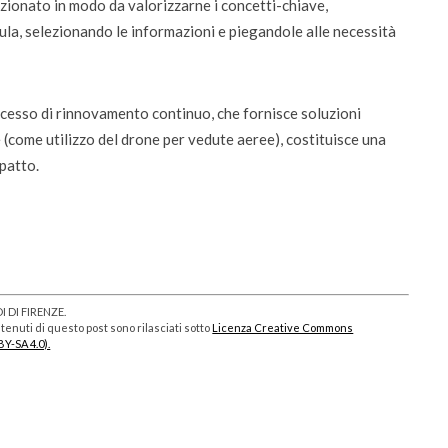
ionato in modo da valorizzarne i concetti-chiave,
ula, selezionando le informazioni e piegandole alle necessità
ocesso di rinnovamento continuo, che fornisce soluzioni
(come utilizzo del drone per vedute aeree), costituisce una
mpatto.
 DI FIRENZE.
enuti di questo post sono rilasciati sotto
Licenza Creative Commons
BY-SA 4.0).