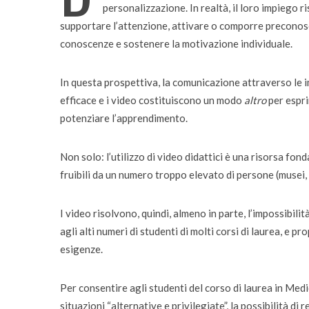
personalizzazione. In realtà, il loro impiego ri
supportare l’attenzione, attivare o comporre preconosce
conoscenze e sostenere la motivazione individuale.
In questa prospettiva, la comunicazione attraverso le
Incarichi e riconoscimen
efficace e i video costituiscono un modo
altro
per espri
Quando la robotica ascol
potenziare l’apprendimento.
bambini
Non solo: l’utilizzo di video didattici è una risorsa fon
fruibili da un numero troppo elevato di persone (musei, 
I video risolvono, quindi, almeno in parte, l’impossibilità
agli alti numeri di studenti di molti corsi di laurea, e 
esigenze.
Per consentire agli studenti del corso di laurea in Medi
situazioni “alternative e privilegiate”, la possibilità di