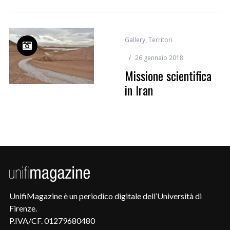
Gallery
,
Territori
26 gennaio 2018
Missione scientifica
in Iran
UnifiMagazine è un periodico digitale dell’Università di
Firenze.
P.IVA/CF. 01279680480