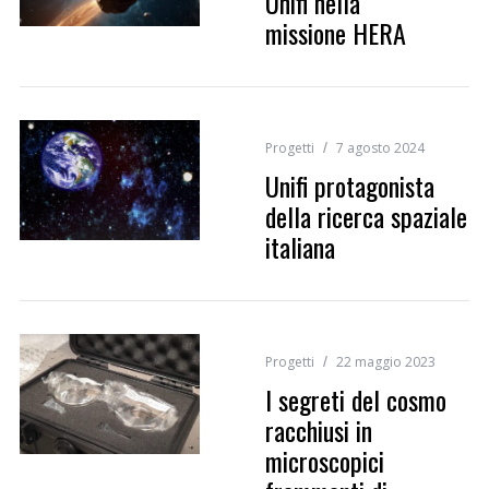
Unifi nella
missione HERA
Progetti
7 agosto 2024
Unifi protagonista
della ricerca spaziale
italiana
Progetti
22 maggio 2023
I segreti del cosmo
racchiusi in
microscopici