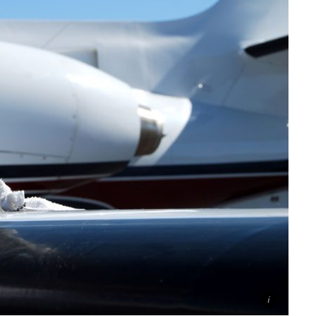
ti
Didattica
ta la voce dei
Didattica del futuro tra presenza e online: