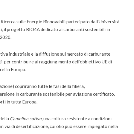
da settembre dodici corsi “blended”
Ricerca sulle Energie Rinnovabili partecipato dall’Università
, il progetto BIO4A dedicato ai carburanti sostenibili in
 2020.
tiva industriale e la diffusione sul mercato di carburante
ti, per contribuire al raggiungimento dell’obbiettivo UE di
rei in Europa.
zione) copriranno tutte le fasi della filiera,
rsione in carburante sostenibile per aviazione certificato,
orti in tutta Europa.
 della
Camelina sativa
, una coltura resistente a condizioni
n via di desertificazione, cui olio può essere impiegato nella