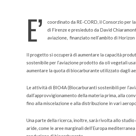
bambini
E’
coordinato da RE-CORD, il Consorzio per la 
di Firenze e presieduto da David Chiaramonti
aviazione, finanziato nell’ambito di Horizon
Il progetto si occuperà di aumentare la capacità produt
sostenibile per l’aviazione prodotto da oli vegetali usa
aumentare la quota di biocarburante utilizzato dagli ae
Le attività di BIO4A (Biocarburanti sostenibili per l’avia
dall’approvvigionamento della materia prima, alla conve
fino alla miscelazione e alla distribuzione in vari aerop
Una parte della ricerca, inoltre, sarà rivolta allo studio
aride, come le aree marginali dell’Europa mediterranea i