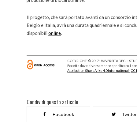
produzione di biocarburante.
Il progetto, che sarà portato avanti da un consorzio i
Belgio e Italia, avrà una durata quadriennale e si con
disponibili
online
.
COPYRIGHT: © 2017 UNIVERSITÀ DEGLI STUDI
Eccetto dove diversamente specificato, i cont
Attribution ShareAlike 4.0 International (CC 
Condividi questo articolo
Facebook
Twitte