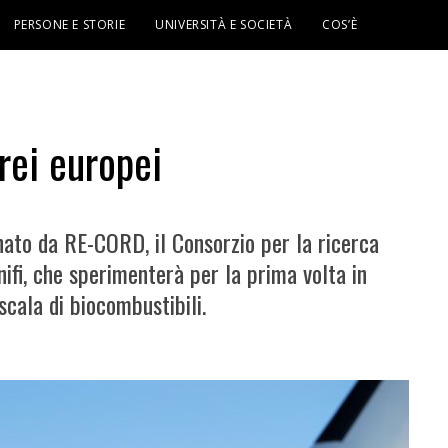
PERSONE E STORIE
UNIVERSITÀ E SOCIETÀ
COS’È
rei europei
inato da RE-CORD, il Consorzio per la ricerca
nifi, che sperimenterà per la prima volta in
scala di biocombustibili.