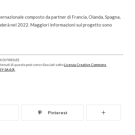
nternazionale composto da partner di Francia, Olanda, Spagna,
cluderà nel 2022. Maggiori informazioni sul progetto sono
 DI FIRENZE.
enuti di questo post sono rilasciati sotto
Licenza Creative Commons
BY-SA 4.0).
r
Pinterest