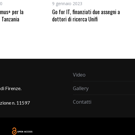
20
9 gennaio 2023
mus+ per la
Go for IT, finanziati due assegni a
n Tanzania
dottori di ricerca Unifi
Video
Gallery
di Firenze.
Contatti
azione n. 11597