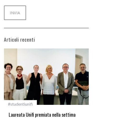
Articoli recenti
#studentiunifi
Incarichi e ri
Laureata Unifi premiata nella settima
Quando la rob