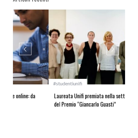
#studentiunifi
Inca
Laureata Unifi premiata nella settima edizione
Qua
del Premio “Giancarlo Guasti”