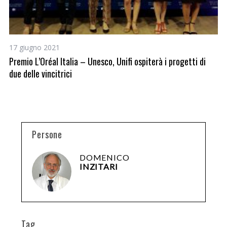
17 giugno 2021
29
Premio L’Oréal Italia – Unesco, Unifi ospiterà i progetti di
Lu
due delle vincitrici
ca
Persone
DOMENICO
INZITARI
Tag