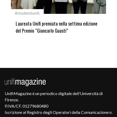
#studentiunifi
Inca
Laureata Unifi premiata nella settima edizione
Qua
del Premio “Giancarlo Guasti”
UnifiMagazine è un periodico digitale dell’Università di
Firenze.
P.IVA/CF. 01279680480
Iscrizione al Registro degli Operatori della Comunicazione n.