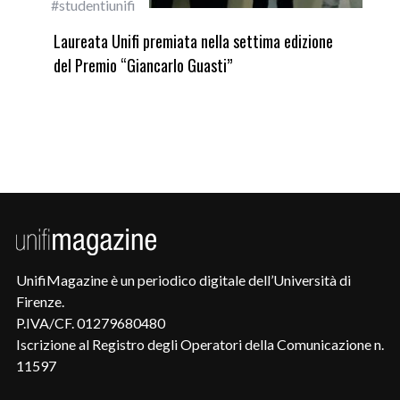
Incarichi e riconoscimenti
Did
ne
Quando la robotica ascolta la voce dei bambini
Did
set
UnifiMagazine è un periodico digitale dell’Università di
Firenze.
P.IVA/CF. 01279680480
Iscrizione al Registro degli Operatori della Comunicazione n.
11597