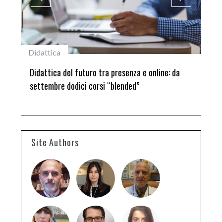
attica
#studentiunifi
attica del futuro tra presenza e online: da
Laureata Unifi 
ttembre dodici corsi “blended”
del Premio “Gia
Site Authors