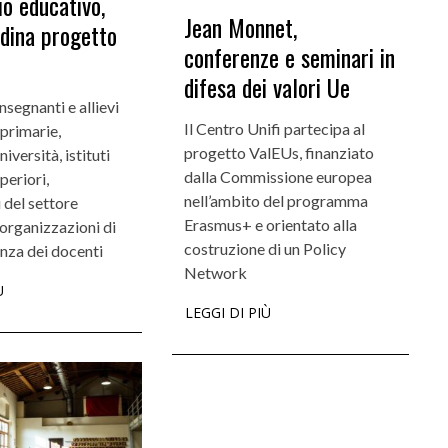
o educativo,
Jean Monnet,
rdina progetto
conferenze e seminari in
Incarichi e riconoscimenti
Didat
difesa dei valori Ue
Quando la robotica ascolta la voce dei
Didat
nsegnanti e allievi
Il Centro Unifi partecipa al
 primarie,
bambini
da se
progetto ValEUs, finanziato
iversità, istituti
dalla Commissione europea
periori,
nell’ambito del programma
 del settore
Erasmus+ e orientato alla
organizzazioni di
costruzione di un Policy
nza dei docenti
Network
Ù
LEGGI DI PIÙ