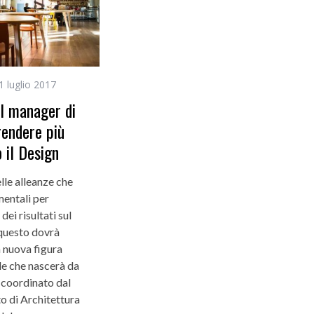
1 luglio 2017
il manager di
rendere più
o il Design
lle alleanze che
entali per
ei risultati sul
questo dovrà
 nuova figura
le che nascerà da
 coordinato dal
o di Architettura