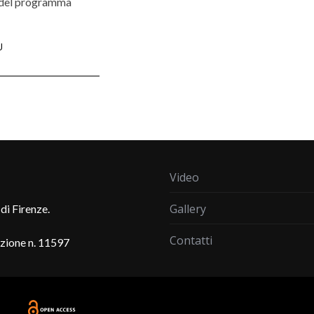
 del programma
Ù
Video
Gallery
di Firenze.
Contatti
azione n. 11597