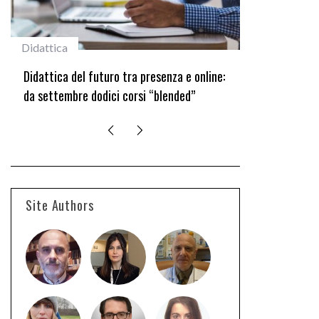
tica
#studentiunifi
tica del futuro tra presenza e online:
Laureata Unifi premiata
ttembre dodici corsi “blended”
edizione del Premio “Gia
Site Authors