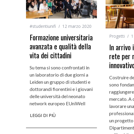
#studentiunifi
12 marzo 2020
Formazione universitaria
Progetti
1
avanzata e qualità della
In arrivo 
vita dei cittadini
rete per 
innovativ
Su tema si sono confrontati in
un laboratorio di due giorni a
Costruire de
Leiden un gruppo di studenti e
sono fondam
dottorandi fiorentini e i giovani
raggiungere d
delle università del neonato
mercato. A 
network europeo EUniWell
lavorare una
professiona
LEGGI DI PIÙ
un progetto
Dipartiment