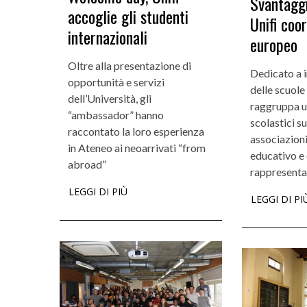
Svantaggi
accoglie gli studenti
Unifi coo
internazionali
europeo
Oltre alla presentazione di
Dedicato a i
opportunità e servizi
delle scuole
dell’Università, gli
raggruppa un
“ambassador” hanno
scolastici su
raccontato la loro esperienza
associazioni
in Ateneo ai neoarrivati “from
educativo e 
abroad”
rappresenta
LEGGI DI PIÙ
LEGGI DI PI