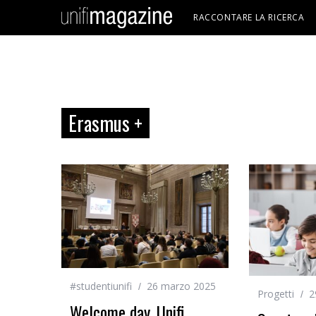
RACCONTARE LA RICERCA
Erasmus +
#studentiunifi
26 marzo 2025
Progetti
2
Welcome day, Unifi