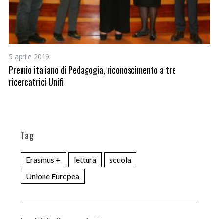
5 aprile 2019
22
Premio italiano di Pedagogia, riconoscimento a tre
Il
ricercatrici Unifi
Tag
Erasmus +
lettura
scuola
Unione Europea