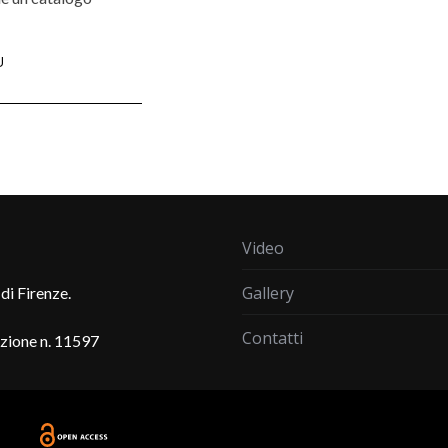
Ù
Video
Gallery
di Firenze.
Contatti
azione n. 11597