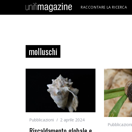
RACCONTARE LA RICERCA
molluschi
Pubblicazioni
2 aprile 2024
Pubblicazion
Riscaldamento globale e