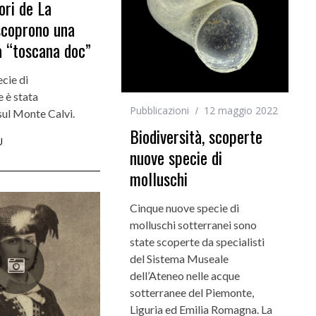
ori de La
scoprono una
a “toscana doc”
Incarichi e riconoscimenti
Quando la robotica ascolta la voce dei
cie di
bambini
 è stata
Pubblicazioni
12 maggio 2022
sul Monte Calvi.
Biodiversità, scoperte
Ù
nuove specie di
molluschi
Cinque nuove specie di
molluschi sotterranei sono
state scoperte da specialisti
del Sistema Museale
dell’Ateneo nelle acque
sotterranee del Piemonte,
Liguria ed Emilia Romagna. La