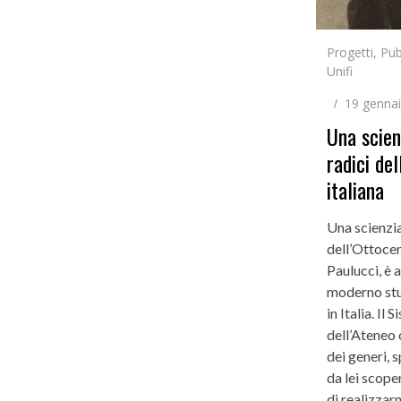
Progetti
,
Pub
Unifi
19 genna
Una scien
radici de
italiana
Una scienzia
dell’Ottoce
Paulucci, è a
moderno stu
in Italia. Il
dell’Ateneo 
dei generi, 
da lei scope
di realizzar