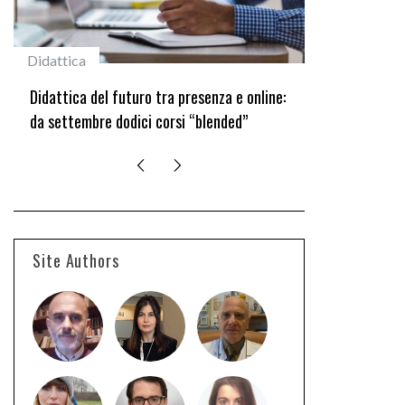
Didattica
#studentiunifi
Didattica del futuro tra presenza e online:
Laureata Unifi pr
da settembre dodici corsi “blended”
edizione del Premi
Site Authors