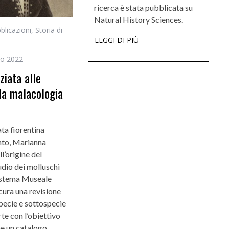
ricerca è stata pubblicata su
Natural History Sciences.
blicazioni
,
Storia di
LEGGI DI PIÙ
io 2022
ziata alle
lla malacologia
ta fiorentina
nto, Marianna
ll’origine del
dio dei molluschi
 Sistema Museale
cura una revisione
specie e sottospecie
rte con l’obiettivo
ne un catalogo