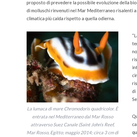
proposto di prevedere la possibile evoluzione della biod
di molluschi rinvenuti nel Mar Mediterraneo risalenti a
climatica più calda rispetto a quella odierna.
“L
te
no
ri
in
ci
ri
di
Se
La lumaca di mare Chromodoris quadricolor. È
Qu
entrata nel Mediterraneo dal Mar Rosso
ca
attraverso Suez Canale (Saint John’s Reef,
qu
Mar Rosso, Egitto; maggio 2014; circa 3 cm di