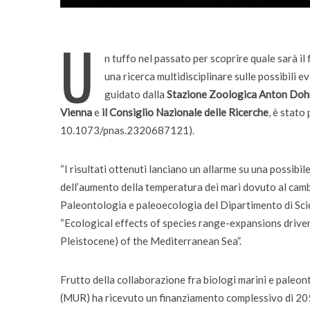
U
n tuffo nel passato per scoprire quale sarà il
una ricerca multidisciplinare sulle possibili 
guidato dalla
Stazione Zoologica Anton Dohr
Vienna
e
il Consiglio Nazionale delle Ricerche
, è stato
10.1073/pnas.2320687121).
Incarichi e riconoscimen
Quando la robotica ascol
“I risultati ottenuti lanciano un allarme su una possibil
bambini
dell’aumento della temperatura dei mari dovuto al cam
Paleontologia e paleoecologia del Dipartimento di Sci
“Ecological effects of species range-expansions driven 
Pleistocene) of the Mediterranean Sea”.
Frutto della collaborazione fra biologi marini e paleont
(MUR) ha ricevuto un finanziamento complessivo di 205 m