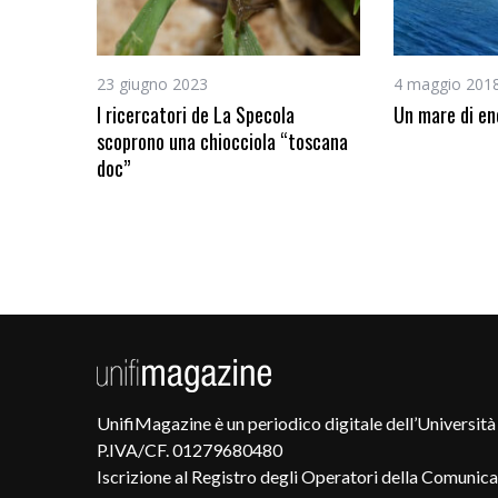
23 giugno 2023
4 maggio 201
I ricercatori de La Specola
Un mare di en
scoprono una chiocciola “toscana
doc”
UnifiMagazine è un periodico digitale dell’Università 
P.IVA/CF. 01279680480
Iscrizione al Registro degli Operatori della Comunic