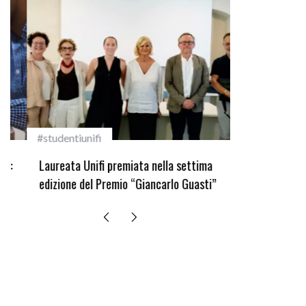
#studentiunifi
Incarichi e ri
Laureata Unifi premiata nella settima
Quando la rob
edizione del Premio “Giancarlo Guasti”
bambini