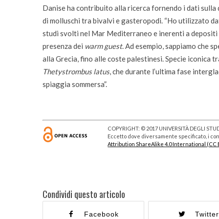
Danise ha contribuito alla ricerca fornendo i dati sulla
di molluschi tra bivalvi e gasteropodi. “Ho utilizzato da
studi svolti nel Mar Mediterraneo e inerenti a depositi 
presenza dei
warm guest
. Ad esempio, sappiamo che spe
alla Grecia, fino alle coste palestinesi. Specie iconica tr
Thetystrombus latus
, che durante l’ultima fase interg
spiaggia sommersa”.
COPYRIGHT: © 2017 UNIVERSITÀ DEGLI STUDI
Eccetto dove diversamente specificato, i cont
Attribution ShareAlike 4.0 International (CC 
Condividi questo articolo
Facebook
Twitte