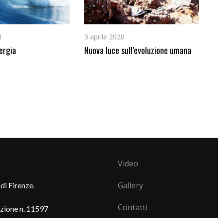
8
3 aprile 2020
ergia
Nuova luce sull’evoluzione umana
Video
Gallery
di Firenze.
Contatti
azione n. 11597