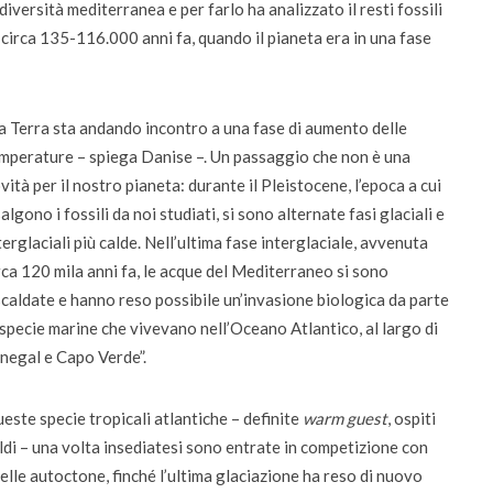
iversità mediterranea e per farlo ha analizzato il resti fossili
 circa 135-116.000 anni fa, quando il pianeta era in una fase
a Terra sta andando incontro a una fase di aumento delle
mperature – spiega Danise –. Un passaggio che non è una
vità per il nostro pianeta: durante il Pleistocene, l’epoca a cui
salgono i fossili da noi studiati, si sono alternate fasi glaciali e
terglaciali più calde. Nell’ultima fase interglaciale, avvenuta
rca 120 mila anni fa, le acque del Mediterraneo si sono
scaldate e hanno reso possibile un’invasione biologica da parte
 specie marine che vivevano nell’Oceano Atlantico, al largo di
negal e Capo Verde”.
este specie tropicali atlantiche – definite
warm guest
, ospiti
ldi – una volta insediatesi sono entrate in competizione con
elle autoctone, finché l’ultima glaciazione ha reso di nuovo