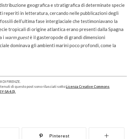
 distribuzione geografica e stratigrafica di determinate specie
ti reperiti in letteratura, cercando nelle pubblicazioni degli
fossili dell’ultima fase interglaciale che testimoniavano la
cie tropicali di origine atlantica erano presenti dalla Spagna
a i
warm guest
è il gasteropode di grandi dimensioni
laciale dominava gli ambienti marini poco profondi, come la
 DI FIRENZE.
enuti di questo post sono rilasciati sotto
Licenza Creative Commons
BY-SA 4.0).
r
Pinterest