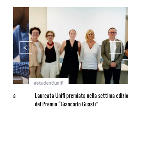
#studentiunifi
Inca
Laureata Unifi premiata nella settima edizione
Qua
del Premio “Giancarlo Guasti”