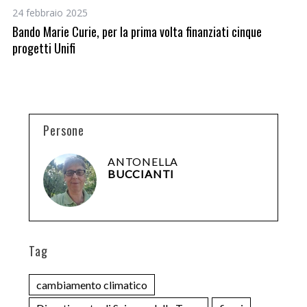
24 febbraio 2025
27
Bando Marie Curie, per la prima volta finanziati cinque
Ca
progetti Unifi
de
Persone
ANTONELLA
BUCCIANTI
Tag
cambiamento climatico