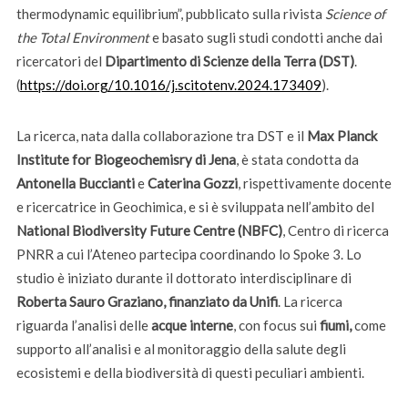
thermodynamic equilibrium”, pubblicato sulla rivista
Science of
the Total Environment
e basato sugli studi condotti anche dai
ricercatori del
Dipartimento di Scienze della Terra (DST)
.
(
https://doi.org/10.1016/j.
scitotenv.2024.173409
).
La ricerca, nata dalla collaborazione tra DST e il
Max Planck
Institute for Biogeochemisry di Jena
, è stata condotta da
Antonella
Buccianti
e
Caterina Gozzi
, rispettivamente docente
e ricercatrice in Geochimica, e si è sviluppata nell’ambito del
National Biodiversity Future Centre (NBFC)
, Centro di ricerca
PNRR a cui l’Ateneo partecipa coordinando lo Spoke 3. Lo
studio è iniziato durante il dottorato interdisciplinare di
Roberta Sauro Graziano, finanziato da Unifi
. La ricerca
riguarda l’analisi delle
acque interne
, con focus sui
fiumi,
come
supporto all’analisi e al monitoraggio della salute degli
ecosistemi e della biodiversità di questi peculiari ambienti.