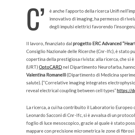
C’
è anche l’apporto della ricerca Unifi nell’i
innovativo di imaging, ha permesso di rivel
degli impulsi elettrici favorendo l’insorgenz
Il lavoro, finanziato dal
progetto ERC Advanced “Hear
Consiglio Nazionale delle Ricerche (Cnr-Ifc), è stato p
copertina della prestigiosa rivista: alla ricerca, che si 
(URT)
OptoCARD
nel Dipartimento Neurofarba, hann
Valentina Romanelli
(Dipartimento di Medicina sperimen
salute). [“Correlative imaging integrates electrophys
reveal electrical coupling between cell types”
https:/
La ricerca, a cui ha contribuito il Laboratorio Europeo 
Leonardo Sacconi di Cnr-Ifc, si è avvalsa di un protoco
foglio di luce mesoscopico, grazie al quale è stato possi
mappare con precisione micrometrica le zone di fibrosi 