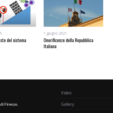
25
1 giugno 2021
oste del sistema
Onorificenze della Repubblica
Italiana
Video
Gallery
di Firenze.