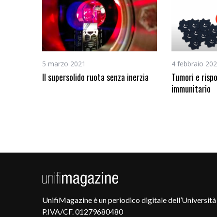
5 marzo 2021
4 febbraio 20
Il supersolido ruota senza inerzia
Tumori e risp
immunitario
UnifiMagazine è un periodico digitale dell’Università 
P.IVA/CF. 01279680480