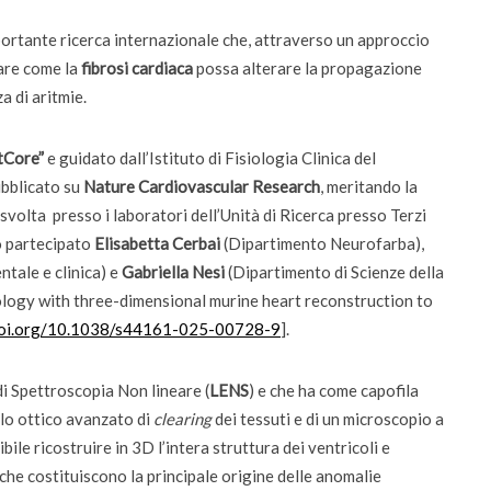
mportante ricerca internazionale che, attraverso un approccio
are come la
fibrosi cardiaca
possa alterare la propagazione
a di aritmie.
tCore”
e guidato dall’Istituto di Fisiologia Clinica del
ubblicato su
Nature Cardiovascular Research
, meritando la
è svolta presso i laboratori dell’Unità di Ricerca presso Terzi
o partecipato
Elisabetta Cerbai
(Dipartimento Neurofarba),
tale e clinica) e
Gabriella Nesi
(Dipartimento di Scienze della
iology with three-dimensional murine heart reconstruction to
/doi.org/10.1038/s44161-025-00728-9
].
di Spettroscopia Non lineare (
LENS
) e che ha come capofila
llo ottico avanzato di
clearing
dei tessuti e di un microscopio a
bile ricostruire in 3D l’intera struttura dei ventricoli e
che costituiscono la principale origine delle anomalie