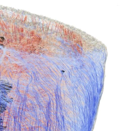
ti
Didattica
ta la voce dei
Didattica del futuro tra presenza e online: