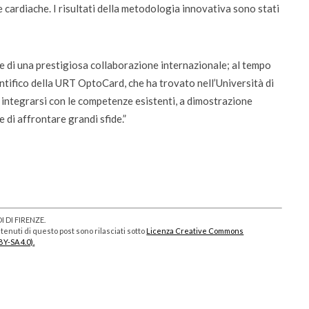
 cardiache. I risultati della metodologia innovativa sono stati
e di una prestigiosa collaborazione internazionale; al tempo
ntifico della URT OptoCard, che ha trovato nell’Università di
 integrarsi con le competenze esistenti, a dimostrazione
 di affrontare grandi sfide.”
 DI FIRENZE.
enuti di questo post sono rilasciati sotto
Licenza Creative Commons
BY-SA 4.0).