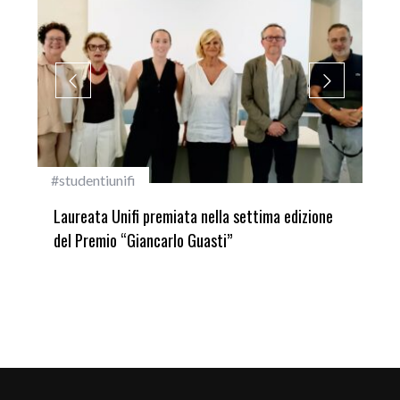
#studentiunifi
Inca
Laureata Unifi premiata nella settima edizione
Qua
del Premio “Giancarlo Guasti”