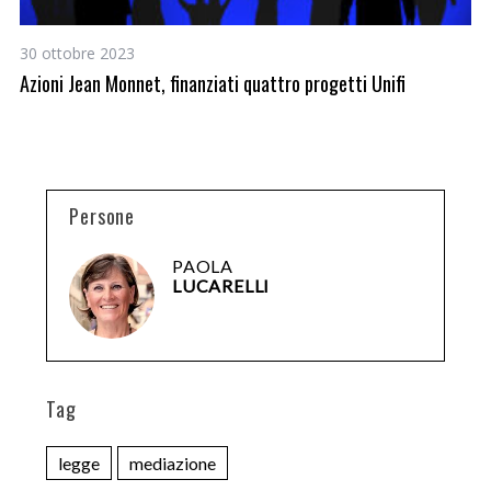
30 ottobre 2023
27
Azioni Jean Monnet, finanziati quattro progetti Unifi
Ge
20
Persone
PAOLA
LUCARELLI
Tag
legge
mediazione