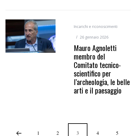
Incarichi e riconoscimenti
26 gennaio 2026
Mauro Agnoletti
membro del
Comitato tecnico-
scientifico per
l’archeologia, le belle
arti e il paesaggio
1
2
3
4
5