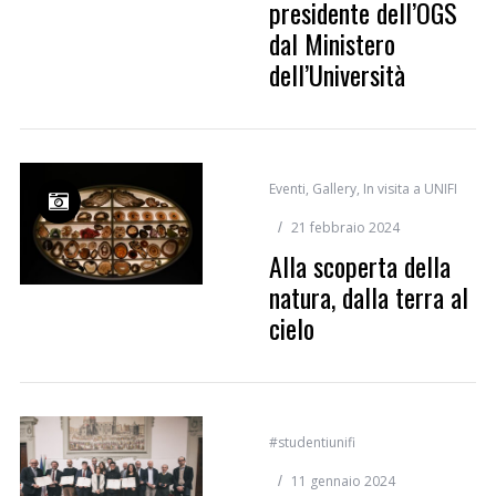
presidente dell’OGS
dal Ministero
dell’Università
Eventi
,
Gallery
,
In visita a UNIFI
21 febbraio 2024
Alla scoperta della
natura, dalla terra al
cielo
#studentiunifi
11 gennaio 2024