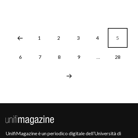
1
2
3
4
5
6
7
8
9
…
28
UnifiMagazine è un periodico digitale dell’Università di