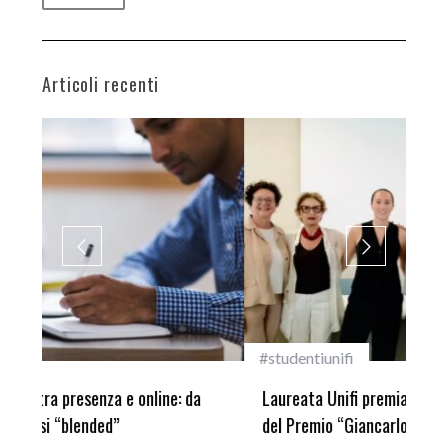
Articoli recenti
#studentiunifi
Inca
Laureata Unifi premiata nella settima edizione
Qua
del Premio “Giancarlo Guasti”