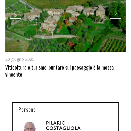
20 giugno 2025
26
Viticoltura e turismo: puntare sul paesaggio è la mossa
On
vincente
Persone
PILARIO
COSTAGLIOLA