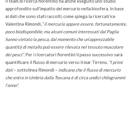
Il team di ricerca fiorentino ha anche eseguito uno studio
approfondito sull’impatto del mercurio nella biosfera. In base
ai dati che sono stati raccolti, come spiega la ricercatrice
Valentina Rimondi, “
il mercurio appare essere, fortunatamente,
poco biodisponibile, ma alcuni comuni interessati dal Paglia
hanno vietato la pesca, dal momento che un’apprezzabile
quantità di metallo può essere rilevata nel tessuto muscolare
dei pesci”
. Per i ricercatori fiorentini il passo successivo sarà
quantificare il flusso di mercurio verso il mar Tirreno.
“I primi
dati
– sottolinea Rimondi –
indicano che
il flusso di mercurio
che entra in Umbria dalla Toscana è di circa undici chilogrammi
l’anno”
.