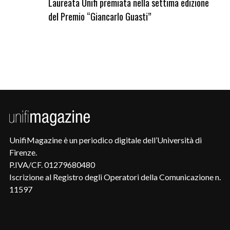
Laureata Unifi premiata nella settima edizione
Qua
del Premio “Giancarlo Guasti”
UnifiMagazine è un periodico digitale dell’Università di
Firenze.
P.IVA/CF. 01279680480
Iscrizione al Registro degli Operatori della Comunicazione n.
11597