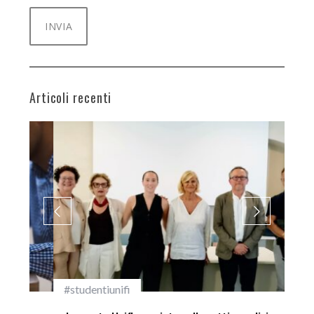
Articoli recenti
#studentiunifi
Inca