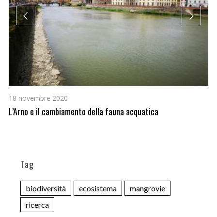
18 novembre 2020
26
L’Arno e il cambiamento della fauna acquatica
La
sp
Tag
biodiversità
ecosistema
mangrovie
ricerca