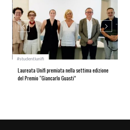
#studentiunifi
Inca
Laureata Unifi premiata nella settima edizione
Qua
del Premio “Giancarlo Guasti”