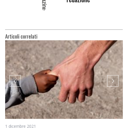
Articoli correlati
1 dicembre 2021
23