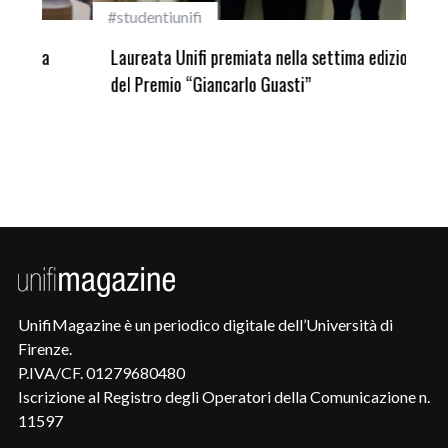
#studentiunifi
Inca
Laureata Unifi premiata nella settima edizione
Qua
del Premio “Giancarlo Guasti”
UnifiMagazine è un periodico digitale dell’Università di
Firenze.
P.IVA/CF. 01279680480
Iscrizione al Registro degli Operatori della Comunicazione n.
11597