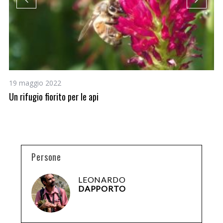
19 maggio 2022
21
Un rifugio fiorito per le api
Na
Al
Persone
LEONARDO
DAPPORTO