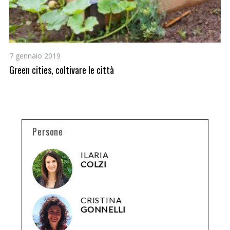
7 gennaio 2019
15
Green cities, coltivare le città
Le
Persone
ILARIA
COLZI
CRISTINA
GONNELLI