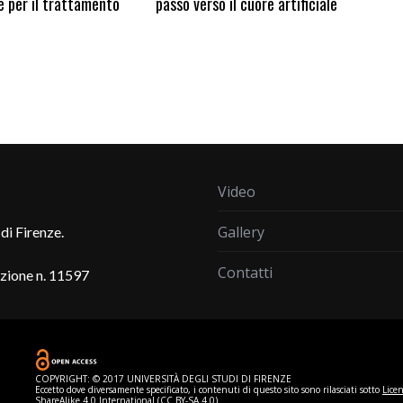
e per il trattamento
passo verso il cuore artificiale
Video
Gallery
di Firenze.
Contatti
azione n. 11597
COPYRIGHT: © 2017 UNIVERSITÀ DEGLI STUDI DI FIRENZE
Eccetto dove diversamente specificato, i contenuti di questo sito sono rilasciati sotto
Lice
ShareAlike 4.0 International (CC BY-SA 4.0).