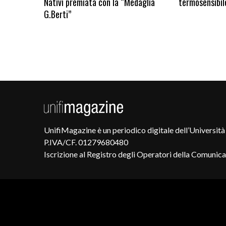
Nativi premiata con la “Medaglia
termosensibil
G.Berti”
UnifiMagazine è un periodico digitale dell’Università 
P.IVA/CF. 01279680480
Iscrizione al Registro degli Operatori della Comunic