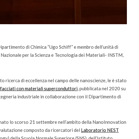
 Dipartimento di Chimica “Ugo Schiff” e membro dell’unità di
o Nazionale per la Scienza e Tecnologia dei Materiali- INSTM,
 e riconoscimenti
Didattica
 robotica ascolta la voce dei
Didattica del futuro tra pre
to ricerca di eccellenza nel campo delle nanoscienze, le è stato
da settembre dodici corsi “
rfacciati con materiali superconduttori
, pubblicata nel 2020 su
gegneria industriale in collaborazione con il Dipartimento di
nato lo scorso 21 settembre nell’ambito della NanoInnovation
 valutazione composto da ricercatori del
Laboratorio NEST
gy) della Scuola Normale Superiore (SNS), dell’Istituto