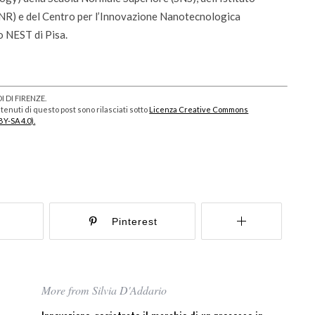
CNR) e del Centro per l’Innovazione Nanotecnologica
ro NEST di Pisa.
 DI FIRENZE.
enuti di questo post sono rilasciati sotto
Licenza Creative Commons
BY-SA 4.0).
r
Pinterest
More from Silvia D'Addario