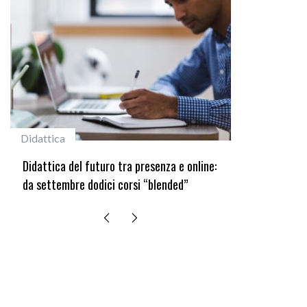
#studentiunifi
senza e online:
Laureata Unifi premiata nella settima
blended”
edizione del Premio “Giancarlo Guasti”