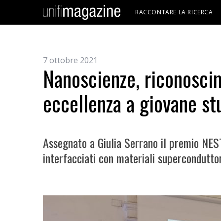
RACCONTARE LA RICERCA
7 ottobre 2021
Nanoscienze, riconoscim
eccellenza a giovane st
Assegnato a Giulia Serrano il premio NES
interfacciati con materiali superconduttor