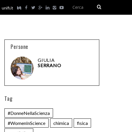
unifi.it
Persone
GIULIA
SERRANO
Tag
#DonneNellaScienza
#WomenInScience
chimica
fisica