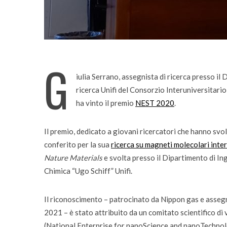
G
iulia Serrano, assegnista di ricerca presso il
ricerca Unifi del Consorzio Interuniversitari
Incarichi
ha vinto il premio
NEST 2020
.
Quando la
Il premio, dedicato a giovani ricercatori che hanno svol
bambini
conferito per la sua
ricerca su magneti molecolari inte
Nature Materials
e svolta presso il Dipartimento di In
Chimica “Ugo Schiff” Unifi.
Il riconoscimento – patrocinato da Nippon gas e asseg
2021 – è stato attribuito da un comitato scientifico di
(National Enterprise for nanoScience and nanoTechnolo