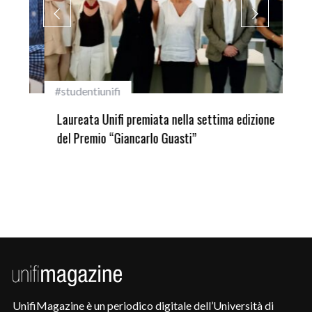
#studentiunifi
Inca
Laureata Unifi premiata nella settima edizione
Qua
del Premio “Giancarlo Guasti”
UnifiMagazine è un periodico digitale dell’Università di