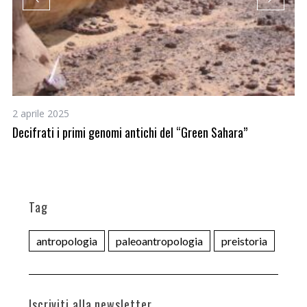
2 aprile 2025
11
Decifrati i primi genomi antichi del “Green Sahara”
Co
Tag
antropologia
paleoantropologia
preistoria
Iscriviti alla newsletter