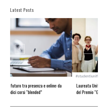
Latest Posts
#studentiunifi
Inca
Laureata Unifi premiata nella settima edizione
Qua
del Premio “Giancarlo Guasti”