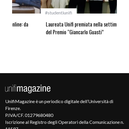
#studentiunifi
Inca
Laureata Unifi premiata nella settima edizione
Qua
del Premio “Giancarlo Guasti”
UnifiMagazine è un periodico digitale dell’Università di
Firenze.
P.IVA/CF. 01279680480
Iscrizione al Registro degli Operatori della Comunicazione n.
11597