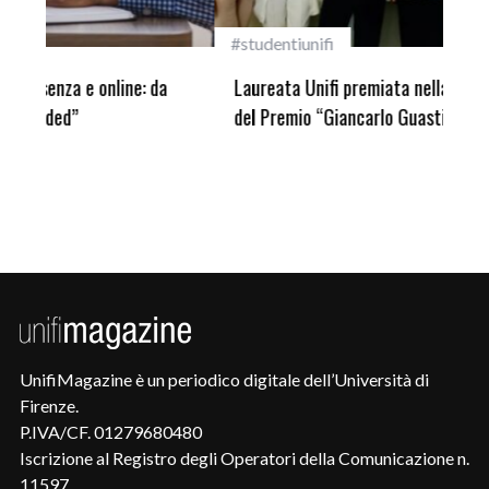
#studentiunifi
Inca
Laureata Unifi premiata nella settima edizione
Qua
del Premio “Giancarlo Guasti”
UnifiMagazine è un periodico digitale dell’Università di
Firenze.
P.IVA/CF. 01279680480
Iscrizione al Registro degli Operatori della Comunicazione n.
11597