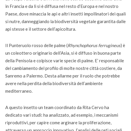
in Francia e da lì si è diffusa nel resto d’Europa e nel nostro
Paese, dove minaccia le api e altri insetti impollinatori dei quali
si nutre, danneggiando la biodiversità vegetale garantita dalle
api stesse e il settore dell’apicoltura.
Il Punteruolo rosso delle palme (
Rhynchophorus ferrugineus
) è
un coleottero originario dell’Asia, si è diffuso in buona parte
della Penisola e colpisce varie specie di palme. E’ responsabile
del cambiamento del profilo di molte nostre città costiere, da
Sanremo a Palermo. Desta allarme per il ruolo che potrebbe
avere nella perdita della biodiversità dell’ambiente
mediterraneo.
A questo insetto un team coordinato da Rita Cervo ha
dedicato vari studi: ha analizzato, ad esempio, i meccanismi
riproduttivi, per capire come arginare la proliferazione,
attraverso un approccio innovativo, l’analisi delle reti sociali,