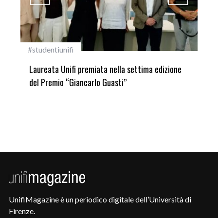
#studentiunifi
Inca
Laureata Unifi premiata nella settima edizione
Qua
del Premio “Giancarlo Guasti”
UnifiMagazine è un periodico digitale dell’Università di
Firenze.